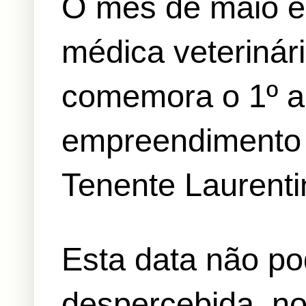
O mês de maio é
médica veterinári
comemora o 1º a
empreendimento 
Tenente Laurenti
Esta data não po
despercebida, no