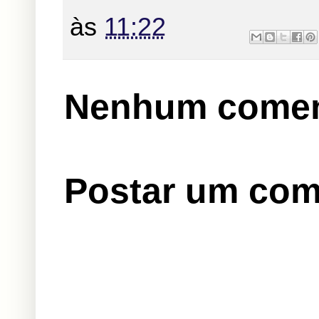
às
11:22
Nenhum comen
Postar um com