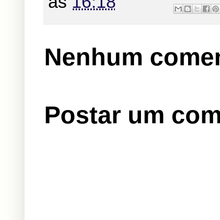
às
16:18
Nenhum comen
Postar um com