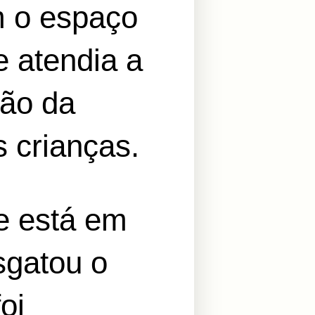
m o espaço
 atendia a
ção da
s crianças.
e está em
sgatou o
oi