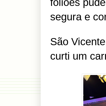
foliões pud
segura e con
São Vicente 
curti um car