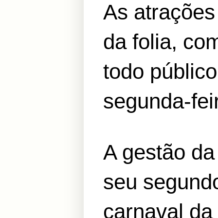
As atrações
da folia, c
todo públic
segunda-feir
A gestão da
seu segundo
carnaval da