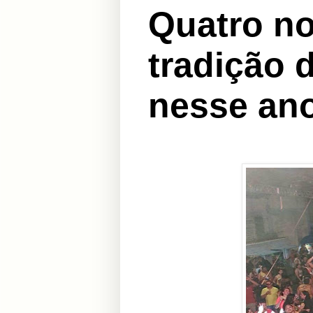
Quatro no
tradição 
nesse an