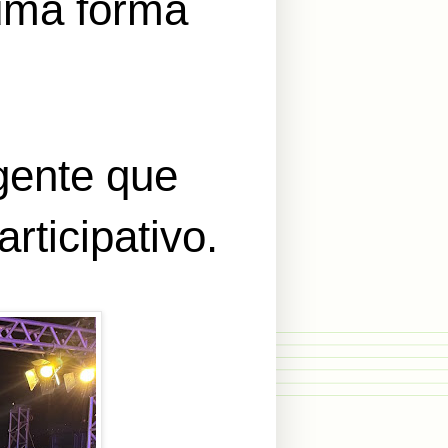
 uma forma
 gente que
rticipativo.