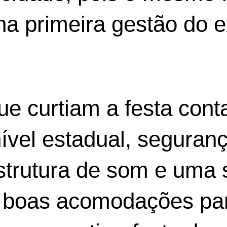
a primeira gestão do e
que curtiam a festa con
ível estadual, seguran
strutura de som e uma 
 boas acomodações par