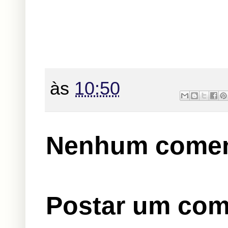
às
10:50
Nenhum comen
Postar um com